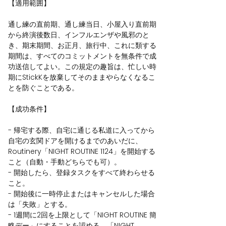
【適用範囲】
通し練の直前期、通し練当日、小屋入り直前期
から終演後数日、インフルエンザや風邪のと
き、期末期間、お正月、旅行中、これに類する
期間は、すべてのコミットメントを無条件で成
功送信してよい。この規定の趣旨は、忙しい時
期にStickKを放棄してそのままやらなくなるこ
とを防ぐことである。
【成功条件】
- 帰宅する際、自宅に通じる私道に入ってから
自宅の玄関ドアを開けるまでのあいだに、
Routinery「NIGHT ROUTINE 1124」を開始する
こと（自動・手動どちらでも可）。
- 開始したら、登録タスクをすべて終わらせる
こと。
- 開始後に一時停止またはキャンセルした場合
は「失敗」とする。
- 1週間に2回を上限として「NIGHT ROUTINE 簡
略デー」にすることを認める。「NIGHT