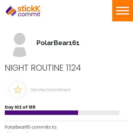
PolarBear161
NIGHT ROUTINE 1124
Star this Commitment
Day 102 of 159
PolarBear161 commits to: