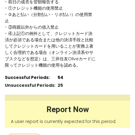
- 前日の成否を翌朝報告する
- ①クレジット機能の使用禁止
- ②あと払い（分割払い・リボ払い）の使用禁
止
- ③両親以外からの借入禁止
- ④上記①の例外として、クレジットカード決
済が必須である場合または他の決済手段と比較
してクレジットカードを用いることが実務上著
しく合理的である場合（オンライン決済系やサ
ブスクなどを想定）は、三井住友Oliveカードに
限ってクレジット機能の使用を認める。
Successful Periods:
54
Unsuccessful Periods:
25
Report Now
A user report is currently expected for this period.